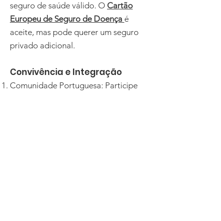
seguro de saúde válido. O
Cartão
Europeu de Seguro de Doença
é
aceite, mas pode querer um seguro
privado adicional.
Convivência e Integração
Comunidade Portuguesa: Participe
em eventos organizados pela
comunidade portuguesa para fazer
amigos e manter-se ligado à sua
cultura.
Cursos de Línguas: Considere
inscrever-se em cursos de francês ou
neerlandês para facilitar a integração
e melhorar as suas perspetivas de
emprego.