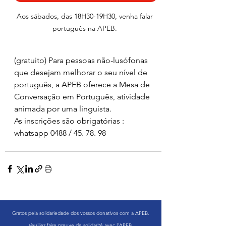
Aos sábados, das 18H30-19H30, venha falar 
português na APEB. 
(gratuito) Para pessoas não-lusófonas 
que desejam melhorar o seu nível de 
português, a APEB oferece a Mesa de 
Conversação em Português, atividade 
animada por uma linguista. 
As inscrições são obrigatórias :  
whatsapp 0488 / 45. 78. 98 
Gratos pela solidariedade dos vossos donativos com a APEB.
Veuillez faire preuve de solidarité avec l'APEB.