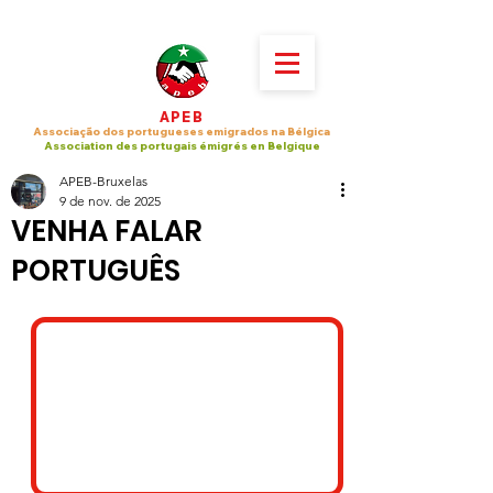
APEB
Associação dos portugueses emigrados na Bélgica
Association des portugais émigrés en Belgique
APEB-Bruxelas
9 de nov. de 2025
VENHA FALAR
PORTUGUÊS