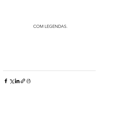
COM LEGENDAS. 
Gratos pela solidariedade dos vossos donativos com a APEB.
Veuillez faire preuve de solidarité avec l'APEB.
Nous avons besoin de votre soutien.
Gelieve solidair te zijn met de Portugese vereniging APEB.
We hebben uw steun nodig.